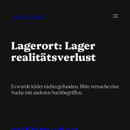
Zum
Inhalt
realitätsverlust
springen
Lagerort:
Lager
realitätsverlust
Es wurde leider nichts gefunden. Bitte versuche eine
Suche mit anderen Suchbegriffen.
realitätsverlust